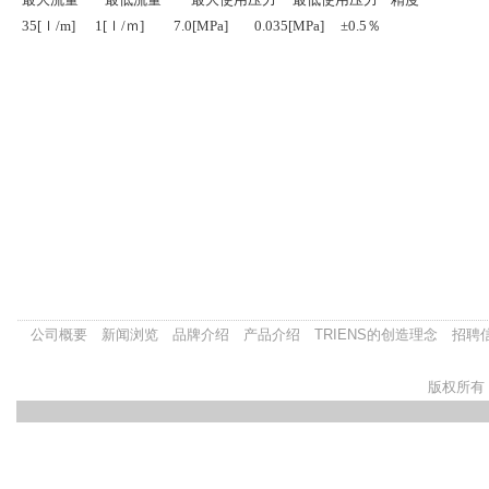
35[ｌ/m] 1[ｌ/ｍ] 7.0[MPa] 0.035[MPa] ±0.5％
公司概要
新闻浏览
品牌介绍
产品介绍
TRIENS的创造理念
招聘
版权所有：盐城中大三协汽车